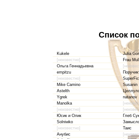
Список по
Kukele
Julia Go
[неизвестно]
Frau Mul
Ольга Геннадьевна
[неизвес
empitzu
Поручик
[неизвестно]
SuperFic
Mike Camino
Susanin
Astelth
Целлул
Ygrek
natanov
Manolka
[неизвес
[неизвестно]
[неизвес
Юсик и Олик
Глеб Су
Solniwko
Замысло
[неизвестно]
Таис
Анубис
[неизвес