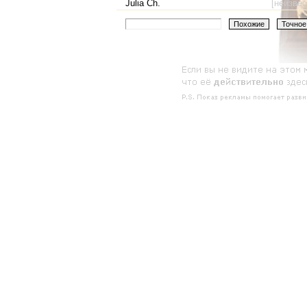
Julia Ch.
[неизвес