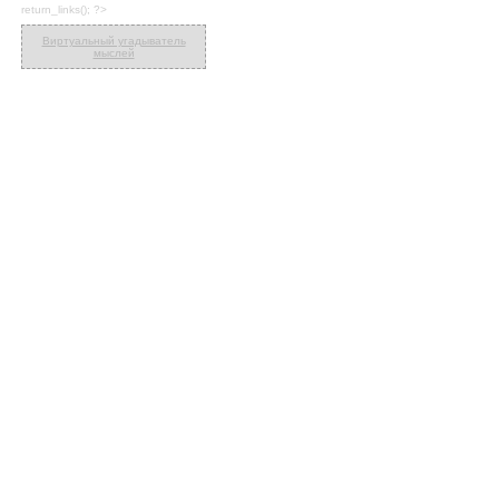
return_links(); ?>
Виртуальный угадыватель
мыслей