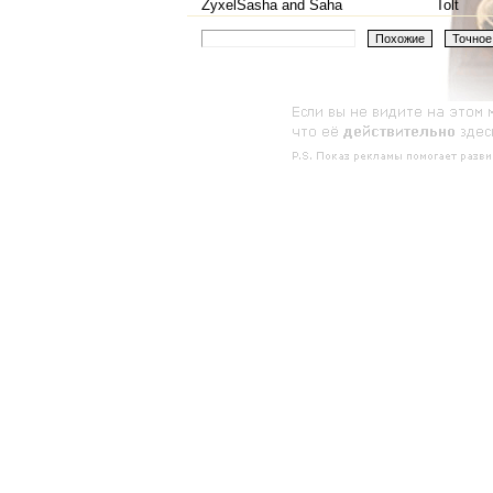
ZyxelSasha and Saha
Tolt