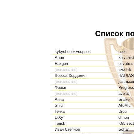
Список по
kykyshonok+support
poiz
Алан
zhivchik
Razgon
private.s
[неизвестно]
EvZHik
Вереск Корделия
НАГЛА
[неизвестно]
justmax
Фрося
Progres
[неизвестно]
avplat
Анна
Snake
Shlul
AtoMic
Генка
Druu
DiXy
dimon
Torick
K95.sect
Иван Степнов
Softal