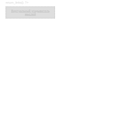
return_links(); ?>
Виртуальный угадыватель
мыслей