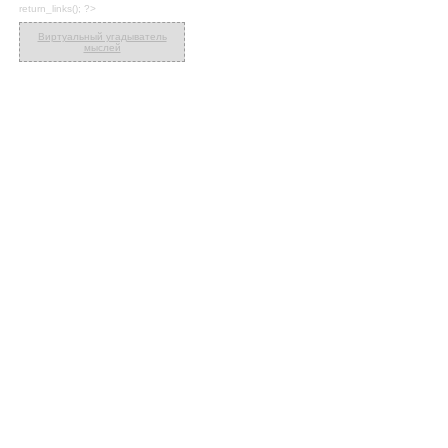
return_links(); ?>
Виртуальный угадыватель
мыслей