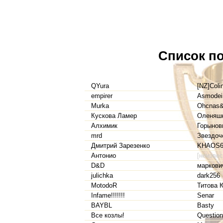
Список по
QYura
[NZ]Colin
empirer
Asmodei
Murka
Ohcnas&
Кускова Ламер
Оленяшк
Алхимик
Горынов
mrd
Звездоч
Дмитрий Зарезенко
KHAOS6
Антонио
[неизвес
D&D
маркови
julichka
dark256
MotodoR
Титова 
Infame!!!!!!!
Senar
BAYBL
Basty
Все козлы!
Questio