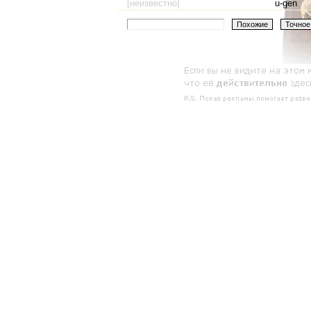
[неизвестно]
u-gen