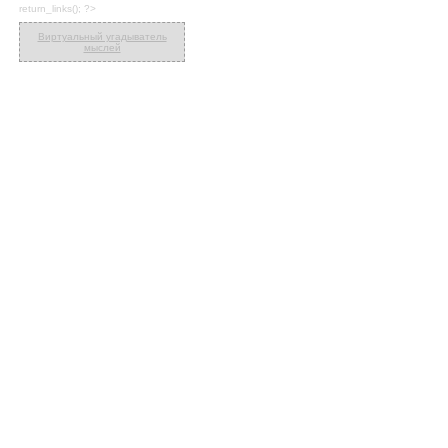
return_links(); ?>
Виртуальный угадыватель
мыслей