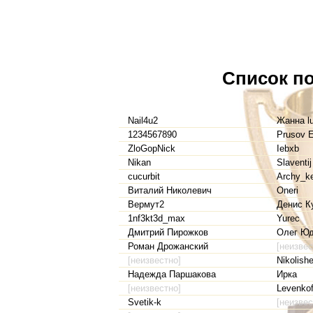
Список по
Nail4u2
Жанна l
1234567890
Prusov 
ZloGopNick
Iebxb
Nikan
Slaventij
cucurbit
Archy_ke
Виталий Николевич
Oneri
Вермут2
Денис К
1nf3kt3d_max
Yurec
Дмитрий Пирожков
Олег Юд
Роман Дрожанский
[неизвес
[неизвестно]
Nikolish
Надежда Паршакова
Ирка
[неизвестно]
Levenkof
Svetik-k
[неизвес