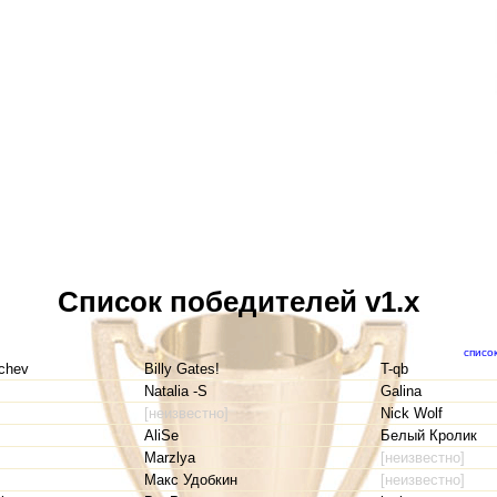
Список победителей v1.x
списо
chev
Billy Gates!
T-qb
Natalia -S
Galina
[неизвестно]
Nick Wolf
AliSe
Белый Кролик
Marzlya
[неизвестно]
Макс Удобкин
[неизвестно]