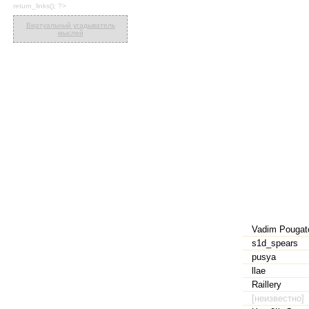
return_links(); ?>
Виртуальный угадыватель
мыслей
Vadim Pougat
s1d_spears
pusya
llae
Raillery
[неизвестно]