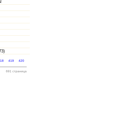
z
л
73)
418
419
420
691 страница