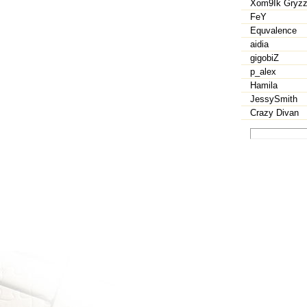
Xom9Ik Gryzz
FeY
Equvalence
aidia
gigobiZ
p_alex
Hamila
JessySmith
Crazy Divan