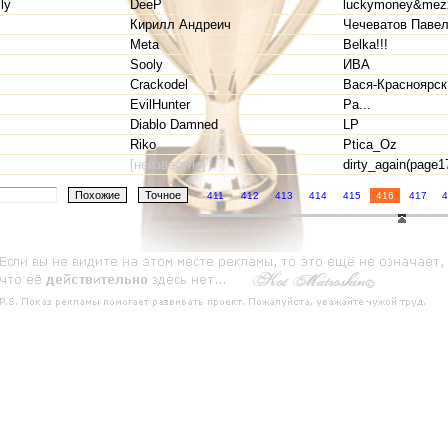
ly
DeeP
luckymoney&mez
Кирилл Андреич
Чечеватов Паве
Meta
Belka!!!
Sooly
ИВА
Crackodel
Вася-Красноярск
EvilHunter
Ра...
Diablo Damned
LP
Riko
Ptica_Oz
[неизвестно]
dirty_again(page1
411
412
413
414
415
416
417