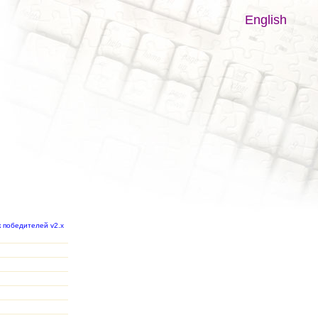
English
к победителей v2.x