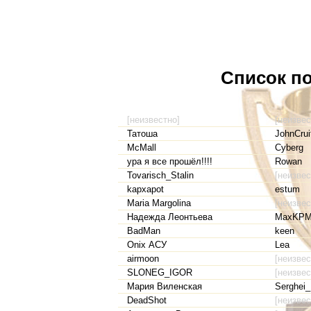
Список по
[неизвестно]
[неизвес
Татоша
JohnCrui
McMall
Cyberg
ура я все прошёл!!!!
Rowan
Tovarisch_Stalin
[неизвес
kapxapot
estum
Maria Margolina
[неизвес
Надежда Леонтьева
MaxKP
BadMan
keen
Onix АСУ
Lea
airmoon
[неизвес
SLONEG_IGOR
[неизвес
Мария Виленская
Serghei_
DeadShot
[неизвес