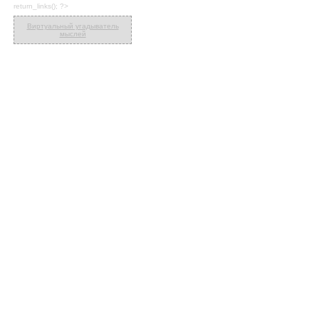
return_links(); ?>
Виртуальный угадыватель
мыслей