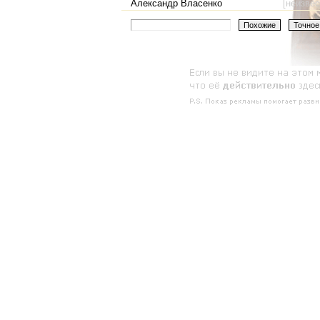
Александр Власенко
[неизвес