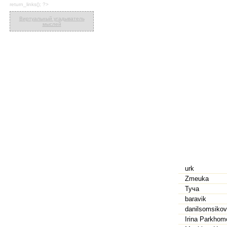
return_links(); ?>
Виртуальный угадыватель
мыслей
urk
Zmeuka
Туча
baravik
danilsomsikov
Irina Parkho