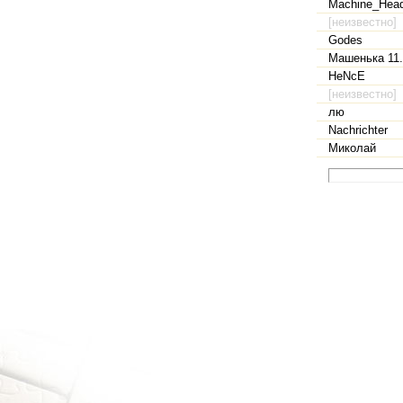
Machine_Hea
[неизвестно]
Godes
Машенька 11.
HeNcE
[неизвестно]
лю
Nachrichter
Миколай