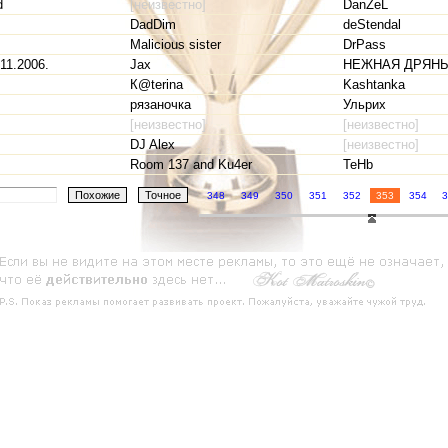
d
[неизвестно]
DanZeL
DadDim
deStendal
Malicious sister
DrPass
11.2006.
Jax
НЕЖНАЯ ДРЯН
К@terina
Kashtanka
рязаночка
Ульрих
[неизвестно]
[неизвестно]
DJ Alex
[неизвестно]
Room 137 and Ku4er
TeHb
348
349
350
351
352
353
354