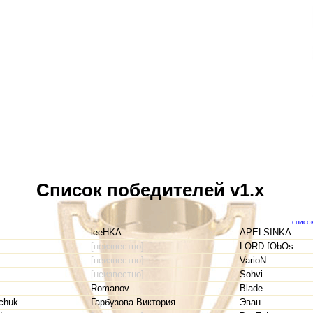
Список победителей v1.x
списо
leeHKA
APELSINKA
[неизвестно]
LORD fObOs
[неизвестно]
VarioN
[неизвестно]
Sohvi
Romanov
Blade
mchuk
Гарбузова Виктория
Эван