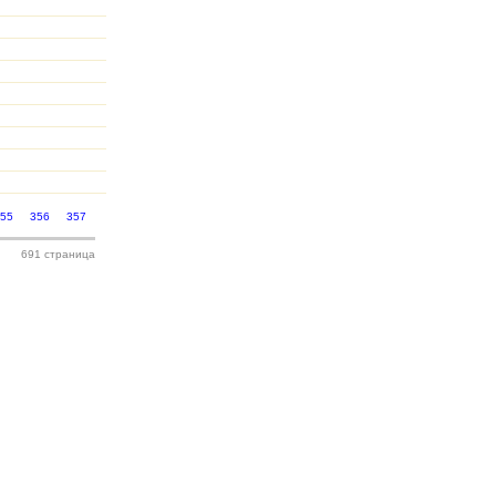
Ь
355
356
357
691 страница