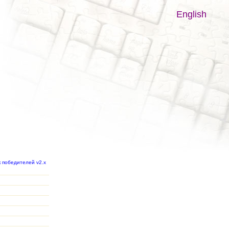
English
к победителей v2.x