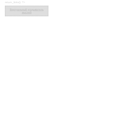
return_links(); ?>
Виртуальный угадыватель
мыслей