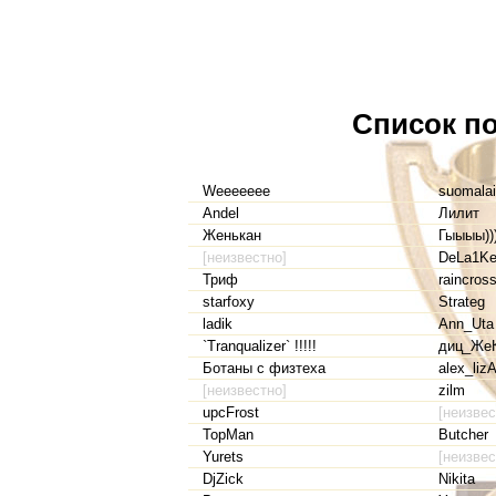
Список по
Weeeeeee
suomalai
Andel
Лилит
Женькан
Гыыыы))
[неизвестно]
DeLa1K
Триф
raincros
starfoxy
Strateg
ladik
Ann_Uta
`Tranqualizer` !!!!!
диц_Же
Ботаны с физтеха
alex_liz
[неизвестно]
zilm
upcFrost
[неизвес
TopMan
Butcher
Yurets
[неизвес
DjZick
Nikita