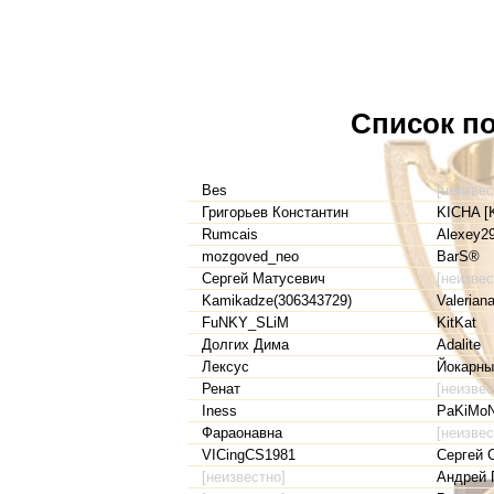
Список по
Bes
[неизвес
Григорьев Константин
KICHA [
Rumcais
Alexey2
mozgoved_neo
BarS®
Сергей Матусевич
[неизвес
Kamikadze(306343729)
Valerian
FuNKY_SLiM
KitKat
Долгих Дима
Adalite
Лексус
Йокарны
Ренат
[неизвес
Iness
PaKiMoNt
Фараонавна
[неизвес
VICingCS1981
Сергей 
[неизвестно]
Андрей 