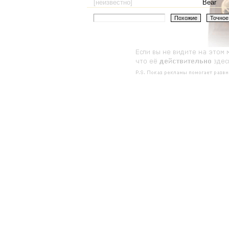
[неизвестно]
Bear