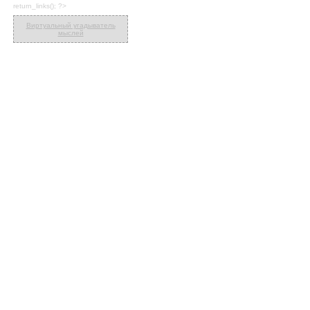
return_links(); ?>
Виртуальный угадыватель
мыслей