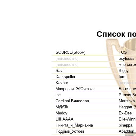
Список по
SOURCE(StopF)
TOS
[неизвестно]
psylosss
[неизвестно]
мне сегод
Savil
Biggy
Darkspeller
fom
Kavnor
[неизвест
Махровая_ЭГОистка
Богоявле
jnc
Рыжая Б
Cardinal Вячеслав
Marishka
M@$!k
Haggart (
Meddy
Ex-Dee
LIIIIAAAA
Elle-Winn
Никита_и_Марианна
biheppa
Подрыв_Устоев
Abaddon