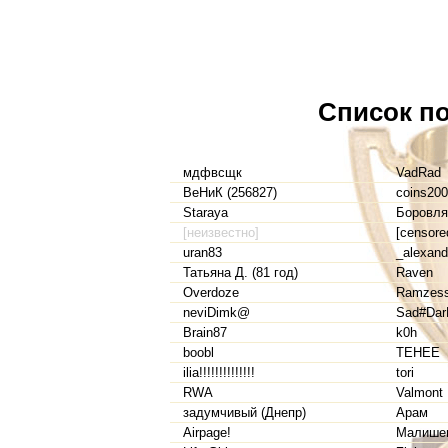
Список по
мдфвсщк
VadRad
ВеНиК (256827)
coins20
Staraya
Боровля
[неизвестно]
[censored
uran83
_alexand
Татьяна Д. (81 год)
Raven
Overdoze
Ramzes
neviDimk@
Sad#Dar
Brain87
k0h
boobl
TEHEE
ilia!!!!!!!!!!!!!!
tori
RWA
Valmont
задумчивый (Днепр)
Арам
Airpage!
Малишев