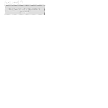
return_links(); ?>
Виртуальный угадыватель
мыслей