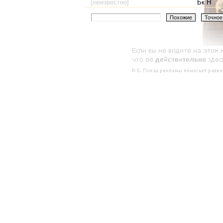
[неизвестно]
Ьк Н