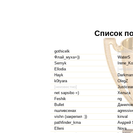
Список по
gothicelk
[неизвес
Флай_муха+))
WaterS
Semyk
Irene_K
Ellodia
[неизвес
Hayk
Darkman
k0tyara
OlegZ
[неизвестно]
Justice
net sapsibo =)
Хельга
Feshik
ng
Bullet
Данилов
пшливсенах
agressive
vishn (закрепил :))
kinval
pathfinder_kma
Андрей 
Elleni
Nova