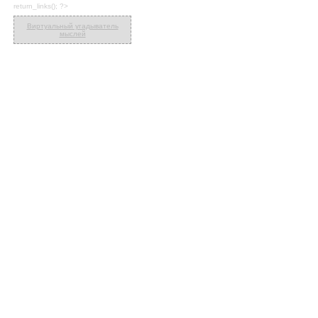
return_links(); ?>
Виртуальный угадыватель
мыслей