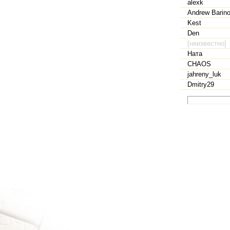
alexk
Andrew Barin
Kest
Den
[неизвестно]
Ната
CHAOS
jahreny_luk
Dmitry29