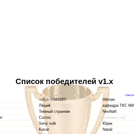
Список победителей v1.x
списо
-=IL=- !!!MAИ!!!
Hitman
Лёшиk
кафедра ТКС М
Темный странник
NeoNaft
ег
Cocroc
[неизвестно]
Seriy volk
Юрик
Kavar
Natali