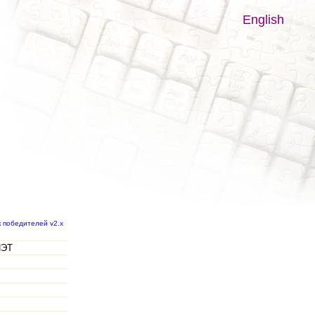
English
к победителей v2.x
ИЭТ