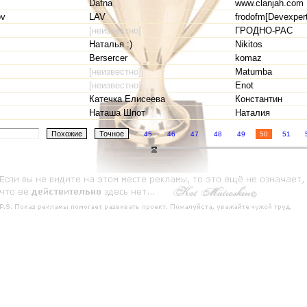
Dafna
www.clanjah.com
ov
LAV
frodofm[Devexper
[неизвестно]
ГРОДНО-РАС
Наталья :)
Nikitos
Bersercer
komaz
[неизвестно]
Matumba
[неизвестно]
Enot
Катечка Елисеева
Константин
Наташа Шпот
Наталия
45
46
47
48
49
50
51