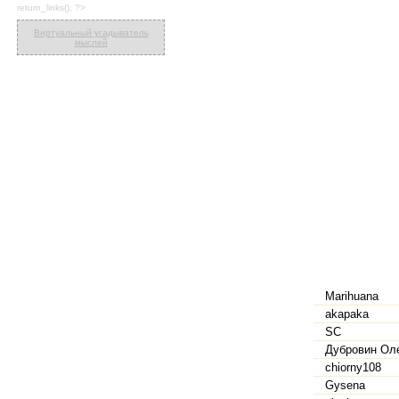
return_links(); ?>
Виртуальный угадыватель
мыслей
Marihuana
akapaka
SC
Дубровин Ол
chiorny108
Gysena