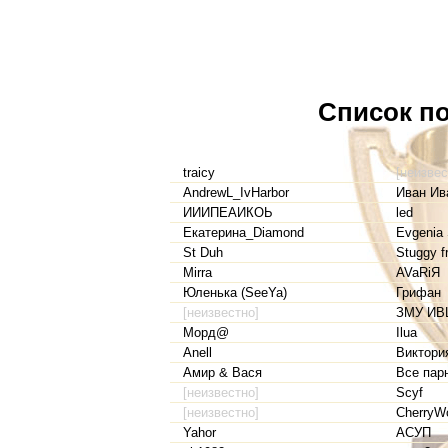
Список по
traicy
[неизвес
AndrewL_IvHarbor
Иван Ив
ИИИПЕАИКОЬ
led
Екатерина_Diamond
Evgenia
St Duh
Stuggy f
Mirra
AVaRiЯ
Юленька (SeeYa)
Грифан
[неизвестно]
ЗМУ ИВ
Морд@
Ilua
Anell
Виктория
Амир & Вася
Все пар
[неизвестно]
Scyf
[неизвестно]
CherryW
Yahor
АСУП