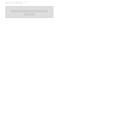
return_links(); ?>
Виртуальный угадыватель
мыслей