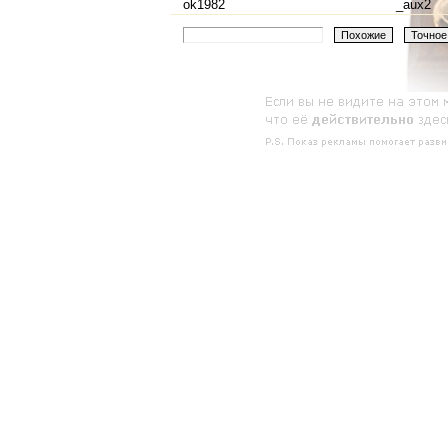
ok1982
_aux2