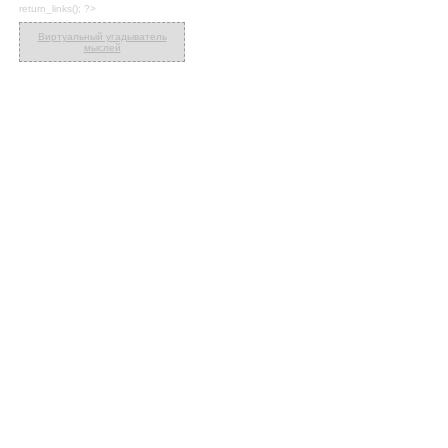
return_links(); ?>
Виртуальный угадыватель
мыслей