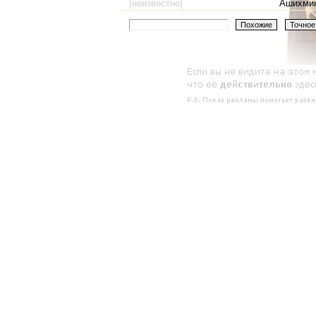
[неизвестно]
Ашихми