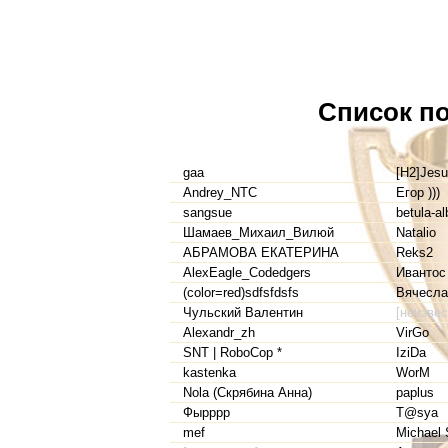
Список по
gaa
[H2]Jes
Andrey_NTC
Егор )))
sangsue
betula-al
Шамаев_Михаил_Вилюй
Natalio
АБРАМОВА ЕКАТЕРИНА
Reks2
AlexEagle_Codedgers
Ивантос
(color=red)sdfsfdsfs
Вячесла
Чульский Валентин
[неизвес
Alexandr_zh
VirGo
SNT | RoboCop *
IziDa
kastenka
WorM
Nola (Скрябина Анна)
paplus
Фырррр
T@sya
mef
Michael