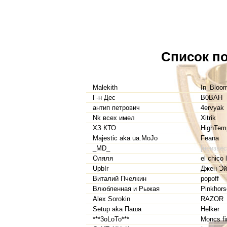
Список по
Malekith
In_Bloo
Г-н Дес
B0BAH
антип петрович
4ervyak
Nk всех имел
Xitrik
ХЗ КТО
HighTem
Majestic aka ua.MoJo
Feana
_MD_
[неизвес
Оляля
el chico 
UpbIr
Джен Эй
Виталий Пчелкин
popoff
Влюбленная и Рыжая
Pinkhors
Alex Sorokin
RAZOR
Setup aka Паша
Helker
***3oLoTo***
Moncs fi