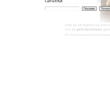
CaHTeXHuK
[неизвес