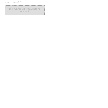
return_links(); ?>
Виртуальный угадыватель
мыслей