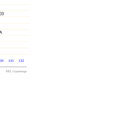
03
A
130
131
132
691 страница