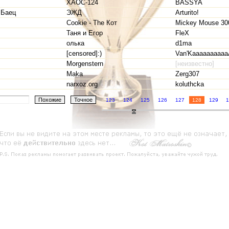
XAOC-124
BASSYA
 Баец
ЭЖД
Arturito!
Cookie - The Кот
Mickey Mouse 30
Таня и Егор
FleX
олька
d1ma
[censored]:)
Van'Kaaaaaaaaaa
Morgenstern
[неизвестно]
Maka
Zerg307
narxoz.org
koluthcka
123
124
125
126
127
128
129