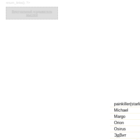
return_links(); ?>
Виртуальный угадыватель
мыслей
painkiller(starl
Michael
Margo
Orion
Osirus
ЭдВит