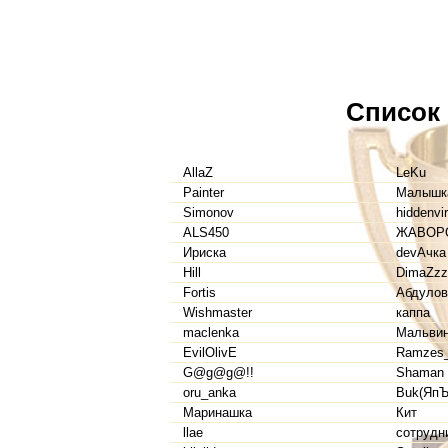
Список
AllaZ
LeKu
Painter
Малышк
Simonov
hiddenvi
ALS450
ЖАВОР
Ириска
devАчка
Hill
DimaZzz
Fortis
Абдулов
Wishmaster
каппа
maclenka
Мальвин
EvilOlivE
Ramzes_
G@g@g@!!
Shaman
oru_anka
Buk(ЯпЪ
Маринашка
Кит
llae
сотрудн