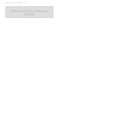
return_links(); ?>
Виртуальный угадыватель
мыслей