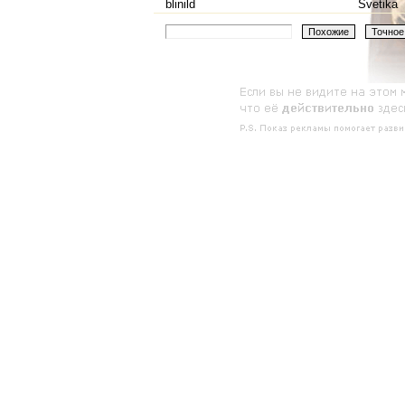
blinild
Svetika