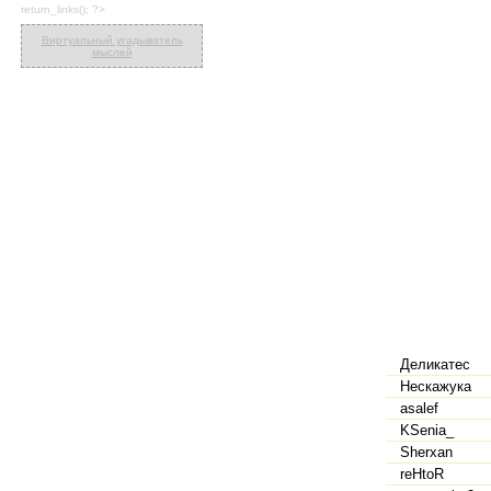
return_links(); ?>
Виртуальный угадыватель
мыслей
Деликатес
Нескажука
asalef
KSenia_
Sherxan
reHtoR