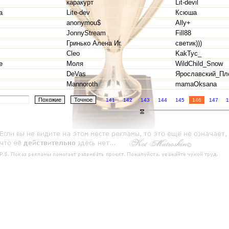
каракурт
Lit-devil
a
Litе-dev
Ксюша
anonymou$
Ally+
JonnyStream
Fill88
Гринько Алена Иг.
светик)))
Cleo
KakTyc_
e
Моля
WildChild_Snow
DeVas
Ярославский_Пл
Mannoroth
mamaOksana
141
142
143
144
145
146
147