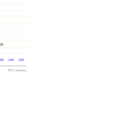
ос
148
149
150
625 страниц