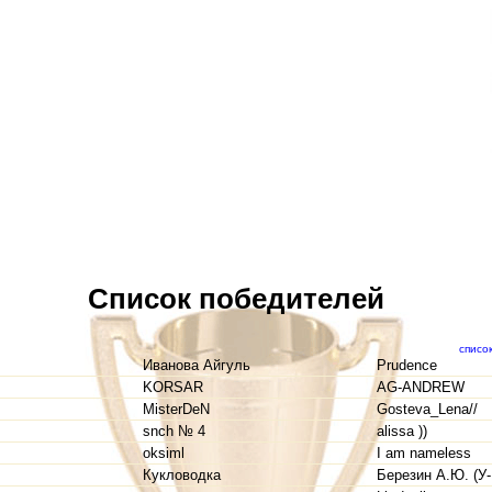
Список победителей
списо
Иванова Айгуль
Prudence
KORSAR
AG-ANDREW
MisterDeN
Gosteva_Lena//
snch № 4
alissa ))
oksiml
I am nameless
Кукловодка
Березин А.Ю. (У-