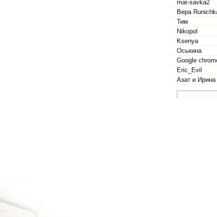
mar-savka2
Вера Runichk
Тим
Nikopol
Ksenya
Оськина
Google chrom
Eric_Evil
Азат и Ирина