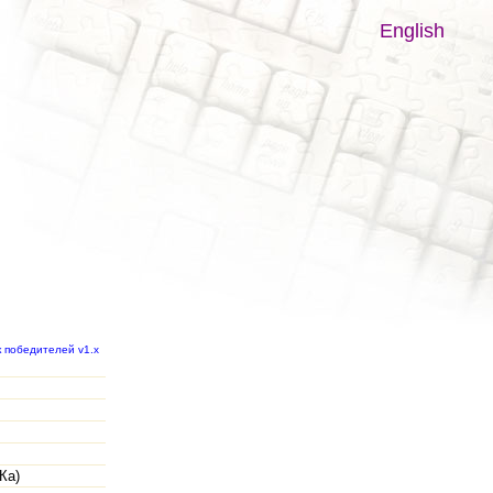
English
к победителей v1.x
Ка)