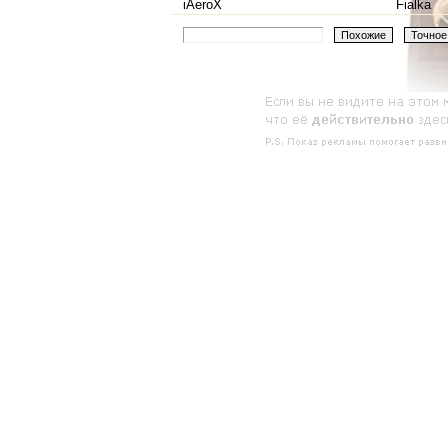
iAeroX
Fialka