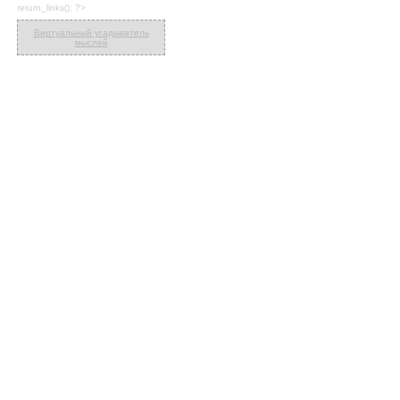
return_links(); ?>
Виртуальный угадыватель
мыслей