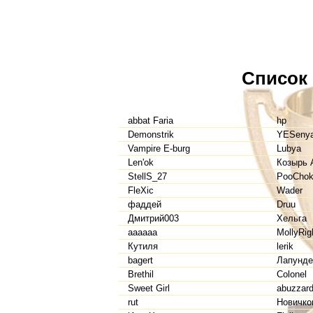
Список
abbat Faria
hp
Demonstrik
YESeny
Vampire E-burg
Lubya
Len'ok
Козырь 
StellS_27
PooCho
FleXic
Wader
фаддей
Druu
Дмитрий003
Хельга
aaaaaa
MollyRig
Кутиля
lerik
bagert
Лапунде
Brethil
Colonel
Sweet Girl
abuzzar
rut
Новичко