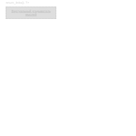
return_links(); ?>
Виртуальный угадыватель
мыслей