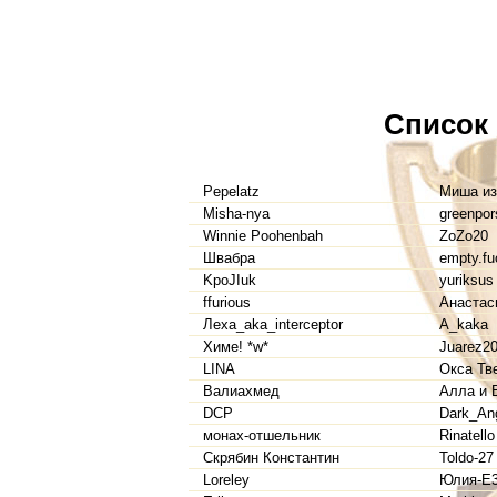
Список
Pepelatz
Миша из
Misha-nya
greenpor
Winnie Poohenbah
ZoZo20
Швабра
empty.fu
KpoJIuk
yuriksus
ffurious
Анастас
Леха_aka_interceptor
A_kaka
Химе! *w*
Juarez2
LINA
Окса Тв
Валиахмед
Алла и 
DCP
Dark_An
монах-отшельник
Rinatello
Скрябин Константин
Toldo-27
Loreley
Юлия-Е