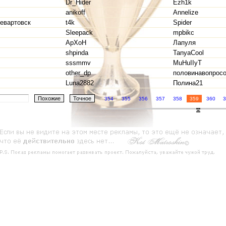
Dr_Hider
Ezh1k
anikoff
Annelize
евартовск
t4k
Spider
Sleepack
mpbikc
АрХоН
Лапуля
shpinda
TanyaCool
sssmmv
MuHuIIyT
other_dp
половинавопрос
Luna2882
Полина21
354
355
356
357
358
359
360