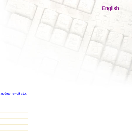
English
к победителей v1.x