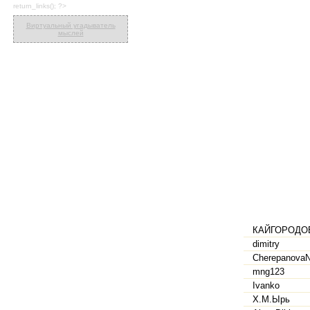
return_links(); ?>
Виртуальный угадыватель
мыслей
КАЙГОРОДО
dimitry
Cherepanova
mng123
Ivanko
Х.М.Ырь