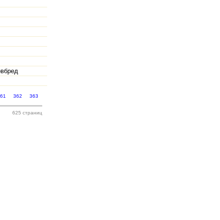
овбред
361
362
363
625 страниц