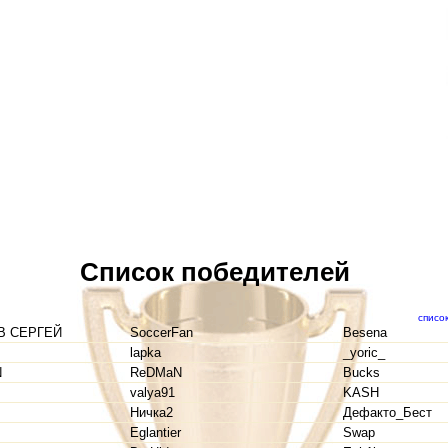
Список победителей
списо
В СЕРГЕЙ
SoccerFan
Besena
lapka
_yoric_
N
ReDMaN
Bucks
valya91
KASH
Ничка2
Дефакто_Бест
Eglantier
Swap