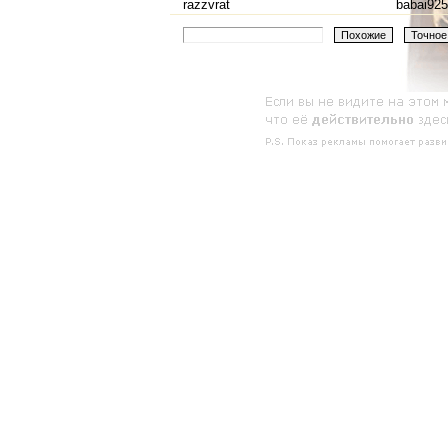
razzvrat
babai925