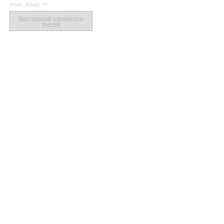
return_links(); ?>
Виртуальный угадыватель
мыслей