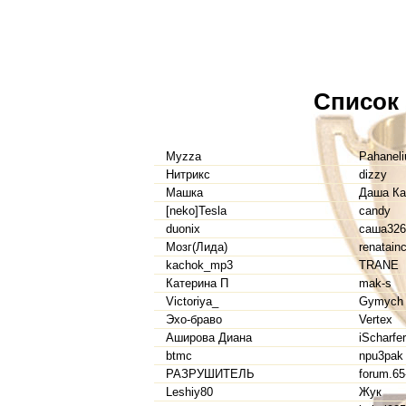
Список
Myzza
Pahaneli
Нитрикс
dizzy
Машка
Даша Ка
[neko]Tesla
candy
duonix
саша326
Мозг(Лида)
renatain
kachok_mp3
TRANE
Катерина П
mak-s
Victoriya_
Gymych
Эхо-браво
Vertex
Аширова Диана
iScharfer
btmc
npu3pak
РАЗРУШИТЕЛЬ
forum.65
Leshiy80
Жук