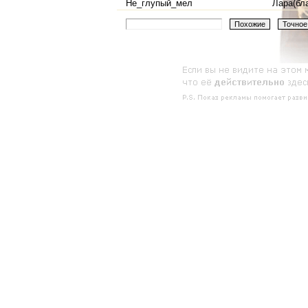
Не_глупый_мел
Лара(бл