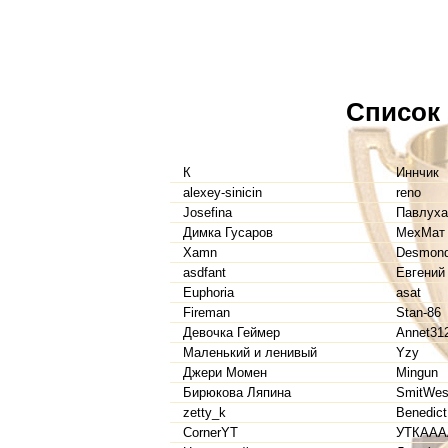
Список
К
Иннчик
alexey-sinicin
reno
Josefina
Павлуха
Димка Гусаров
МехМат
Xamn
Desmon
asdfant
Евгений
Euphoria
asat
Fireman
Stan-86
Девочка Геймер
Annet31
Маленький и ленивый
Yzy
Джери Момен
Mingun
Бирюкова Ляпина
SmitWes
zetty_k
Benedict
CornerYT
УТКАА