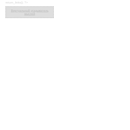
return_links(); ?>
Виртуальный угадыватель
мыслей