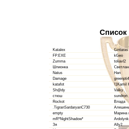
Список
Katalex
Gintaras
FP.EXE
kGeo
Zumma
toliavl2
Шпионка
Светлан
Natus
Han
Damage
greenpti
katafot
!1Kamil 
Sh@dy
Valky
стюш
sundron
Rockot
Влада
.TigranSardaryanC730
Алешен
empty
Марина 
mR*NightShadow*
Ardolynk
Зя
Ally2