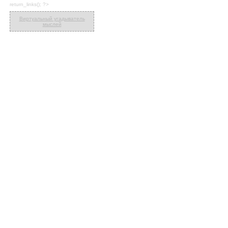
return_links(); ?>
Виртуальный угадыватель
мыслей