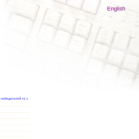
English
к победителей v1.x