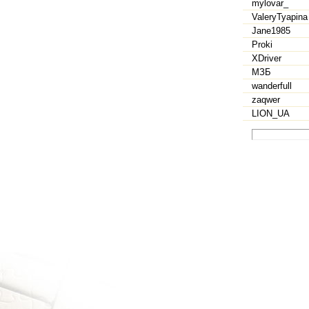
mylovar_
ValeryTyapina
Jane1985
Proki
XDriver
МЗБ
wanderfull
zaqwer
LION_UA