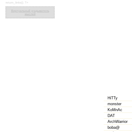
return_links(); ?>
Виртуальный угадыватель
мыслей
HiTTy
monster
KoMnAc
DAT
ArchWarrior
boba@