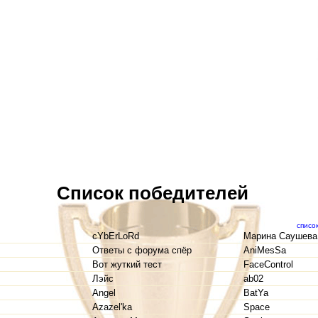
Список победителей
списо
cYbErLoRd
Марина Саушева
Ответы с форума спёр
AniMesSa
Вот жуткий тест
FaceControl
Лэйс
ab02
Angel
BatYa
Azazel'ka
Space