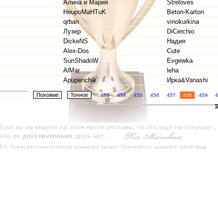
Алина и Мария
Streloves
HeupoMaHTuK
Beton-Karton
qrban
vinokurkina
Лузер
DiCerchio
DickeNS
Надия
Alex-Dos
Cute
SunShadoW
Evgewka
AlMar
leha
Apupenchik
Ирка&Vanashi
453
454
455
456
457
458
459