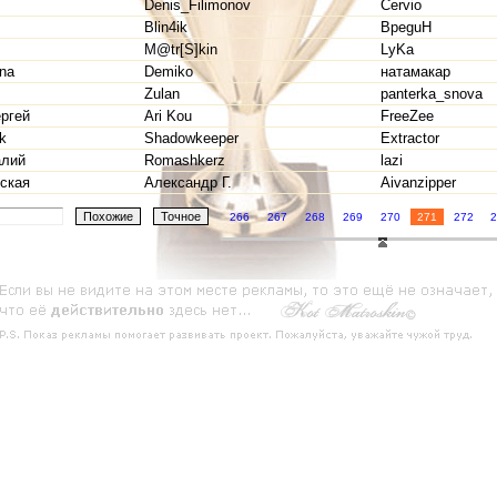
Denis_Filimonov
Cervio
Blin4ik
BpeguH
M@tr[S]kin
LyKa
ena
Demiko
натамакар
Zulan
panterka_snova
ргей
Ari Kou
FreeZee
k
Shadowkeeper
Extractor
алий
Romashkerz
lazi
ская
Александр Г.
Aivanzipper
266
267
268
269
270
271
272