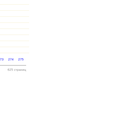
273
274
275
625 страниц