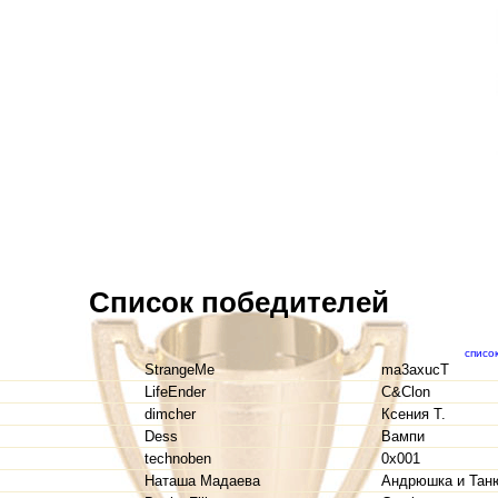
Список победителей
списо
StrangeMe
ma3axucT
LifeEnder
C&Clon
dimcher
Ксения Т.
Dess
Вампи
technoben
0x001
Наташа Мадаева
Андрюшка и Тан