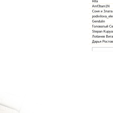
Rita
Amf3tam1N
Соня и Злата
podivilova_el
Gendulin
Головатый Се
Stepan Kupya
Лобачев Вит
Дарья Ростов