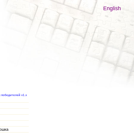
English
к победителей v1.x
юшка