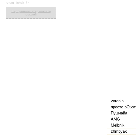
return_links(); ?>
Виртуальный угадыватель
мыслей
voronin
просто рОбот
Пушнайа
AMG
Melbnik
z0mbyak