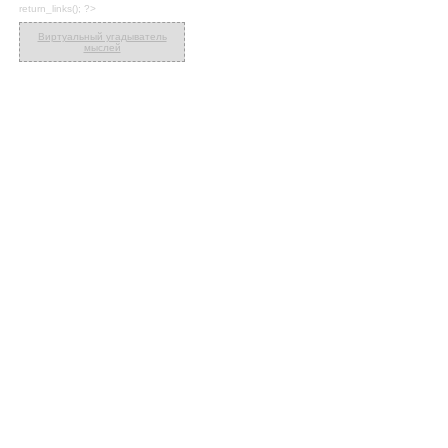
return_links(); ?>
Виртуальный угадыватель
мыслей