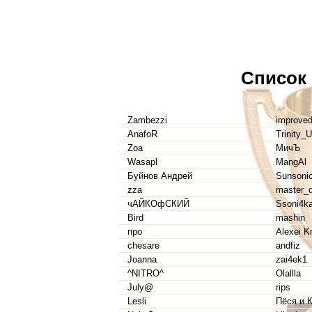
Список
Zambezzi
improve
AnafoR
Trinity_U
Zoa
МичЪ
Wasapl
MangAl
Буйнов Андрей
Sunsoni
zza
master_d
чАЙКОфСКИЙ
Ssoni4k
Bird
mashin
про
Alexei K
chesare
andfiz
Joanna
zai4ek1
^NITRO^
Olallla
July@
rips
Lesli
Пёся и 